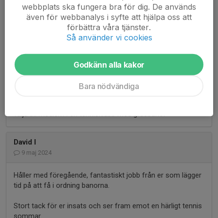
Håller med! Stor beundran för de ideella insatser som gör
webbplats ska fungera bra för dig. De används
att banorna håller bra standard till låga avgifter.
även för webbanalys i syfte att hjälpa oss att
förbättra våra tjänster.
Så använder vi cookies
Patrick
9 maj 2024
Godkänn alla kakor
Ni gör ett fantastiskt arbete och alla medlemmar borde
uppskatta det ni gör 👍
Bara nödvändiga
Om man inte förstår att det dåliga vädret gör det
komplicerat att få banorna spelbara ska man kanske inte
välja bli medlem i en tennisklubb med grusbanor
David I
9 maj 2024
Håller med föregående, fantastiskt jobb från er som lägger
tid på att få i ordning banorna.
Stort tack för er insats och ser fram emot en härligt tennis
sommar.