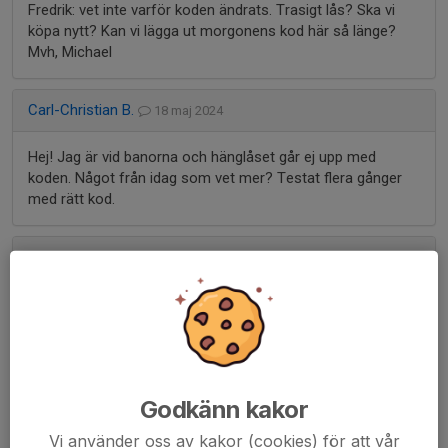
Fredrik: vet inte varför koden ändrats. Trasigt lås? Ska vi
köpa nytt? Kan vi lägga ut morgonens kod här så länge?
Mvh, Michael
Carl-Christian B.
18 maj 2024
Hej! Jag är vid banorna och hänglåset går ej upp med
koden. Något från idag som vet mer? Testat flera gånger
med rätt kod.
Leo R.
16 maj 2024
Hej!
Finns det någon planerad utbildning för bollmasninen i
närtid? :)
Godkänn kakor
Marcus N.
9 maj 2024
Vi använder oss av kakor (cookies) för att vår