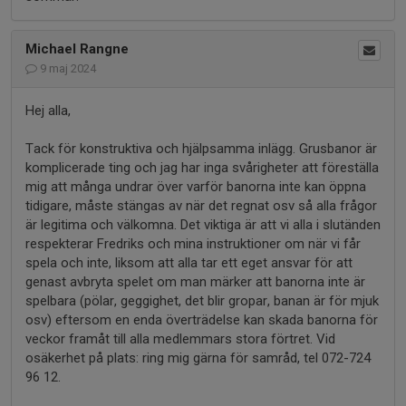
Michael Rangne
9 maj 2024
Hej alla,
Tack för konstruktiva och hjälpsamma inlägg. Grusbanor är
komplicerade ting och jag har inga svårigheter att föreställa
mig att många undrar över varför banorna inte kan öppna
tidigare, måste stängas av när det regnat osv så alla frågor
är legitima och välkomna. Det viktiga är att vi alla i slutänden
respekterar Fredriks och mina instruktioner om när vi får
spela och inte, liksom att alla tar ett eget ansvar för att
genast avbryta spelet om man märker att banorna inte är
spelbara (pölar, geggighet, det blir gropar, banan är för mjuk
osv) eftersom en enda överträdelse kan skada banorna för
veckor framåt till alla medlemmars stora förtret. Vid
osäkerhet på plats: ring mig gärna för samråd, tel 072-724
96 12.