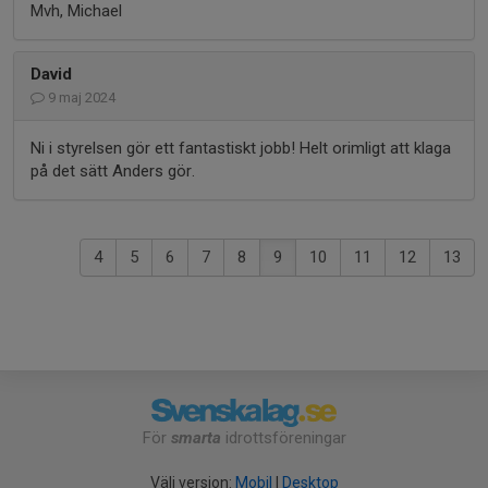
Mvh, Michael
David
9 maj 2024
Ni i styrelsen gör ett fantastiskt jobb! Helt orimligt att klaga
på det sätt Anders gör.
4
5
6
7
8
9
10
11
12
13
För
smarta
idrottsföreningar
Välj version:
Mobil
|
Desktop