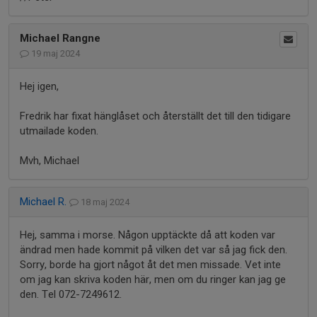
Michael Rangne
19 maj 2024
Hej igen,
Fredrik har fixat hänglåset och återställt det till den tidigare
utmailade koden.
Mvh, Michael
Michael R.
18 maj 2024
Hej, samma i morse. Någon upptäckte då att koden var
ändrad men hade kommit på vilken det var så jag fick den.
Sorry, borde ha gjort något åt det men missade. Vet inte
om jag kan skriva koden här, men om du ringer kan jag ge
den. Tel 072-7249612.