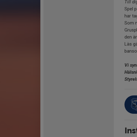
Till 
Spel 
har ta
Som me
Gruspl
den är
Läs g
banso
Vi syn
Hälsn
Styrel
Ins