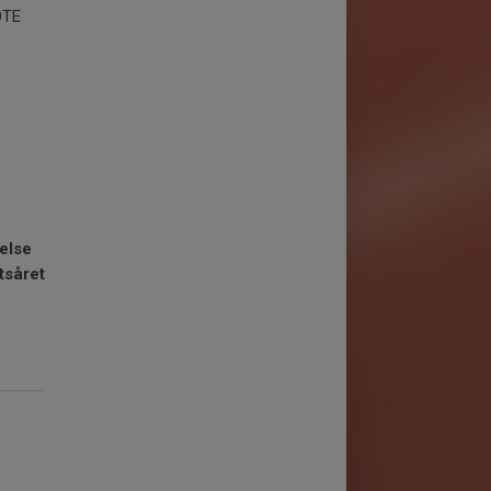
ÖTE
else
tsåret