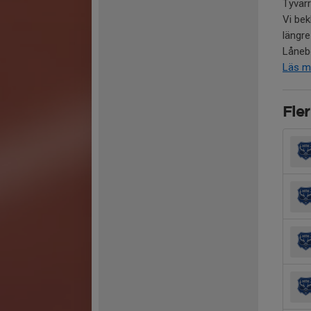
Tyvärr
Vi bek
längre
Lånebo
Läs m
Fler