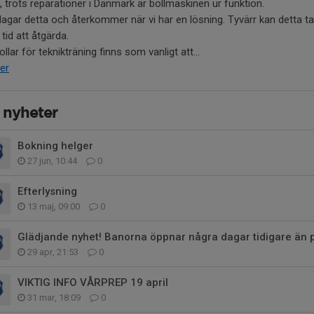
, trots reparationer i Danmark är bollmaskinen ur funktion.
lagar detta och återkommer när vi har en lösning. Tyvärr kan detta ta
 tid att åtgärda.
llar för teknikträning finns som vanligt att...
er
 nyheter
Bokning helger
27 jun, 10:44
0
Efterlysning
13 maj, 09:00
0
29 apr, 21:53
0
VIKTIG INFO VÅRPREP 19 april
31 mar, 18:09
0