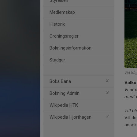
Styrelsen
Medlemskap
Historik
Ordningsregler
Bokningsinformation
Stadgar
Vid fr
Boka Bana
Välko
Vi är 
Bokning Admin
mest 
Wikipedia HTK
Till 
Wikipedia Hjorthagen
Vill d
ansöka