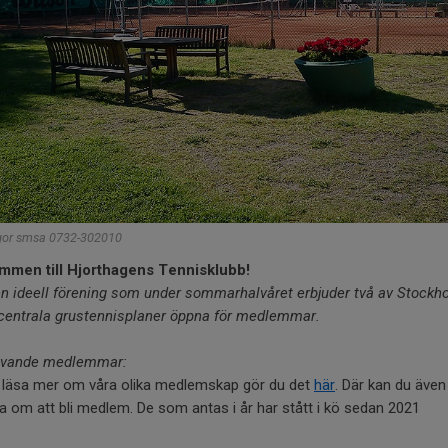
ågor smsa 0732-302010
mmen till Hjorthagens Tennisklubb!
en ideell förening som under sommarhalvåret erbjuder två av Stockh
centrala grustennisplaner öppna för medlemmar.
blivande medlemmar:
u läsa mer om våra olika medlemskap gör du det
här
. Där kan du även
 om att bli medlem. De som antas i år har stått i kö sedan 2021