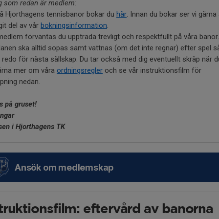
dig som redan är medlem:
på Hjorthagens tennisbanor bokar du
här
. Innan du bokar ser vi gärna 
git del av vår
bokningsinformation
.
dlem förväntas du uppträda trevligt och respektfullt på våra banor
anen ska alltid sopas samt vattnas (om det inte regnar) efter spel så
 redo för nästa sällskap. Du tar också med dig eventuellt skräp när d
ärna mer om våra
ordningsregler
och se vår instruktionsfilm för
pning nedan.
s på gruset!
ingar
sen i Hjorthagens TK
Ansök om medlemskap
truktionsfilm: eftervård av banorna