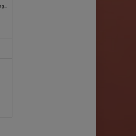
Pga dagens ihållande regn kommer ej banorna öppnas imorgon som planerat.