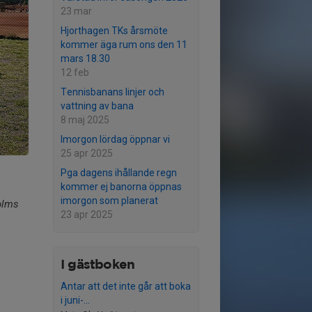
23 mar
Hjorthagen TKs årsmöte
kommer äga rum ons den 11
mars 18.30
12 feb
Tennisbanans linjer och
vattning av bana
8 maj 2025
Imorgon lördag öppnar vi
25 apr 2025
Pga dagens ihållande regn
kommer ej banorna öppnas
imorgon som planerat
olms
23 apr 2025
I gästboken
Antar att det inte går att boka
i juni-...