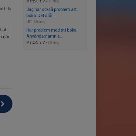
Matz-Ola V -
31 maj
att du
Jag har också problem att
boka. Det står...
Ulf -
30 maj
.
 att
Har problem med att boka.
Användarnamn e...
u går.
Matz-Ola V -
30 maj