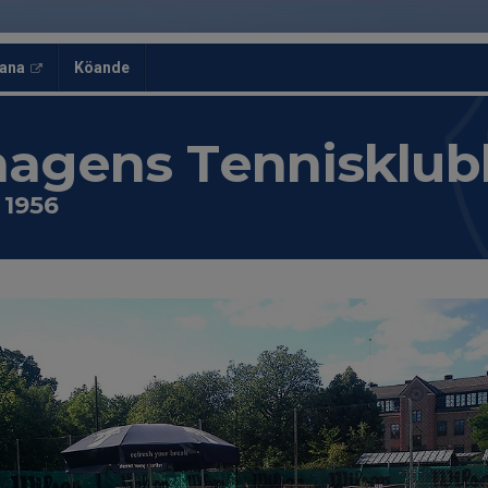
ana
Köande
hagens Tennisklub
i 1956