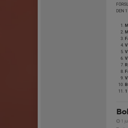
FÖRS
DEN 1
M
M
F
V
V
V
R
F
V
B
1
Bol
1 ju