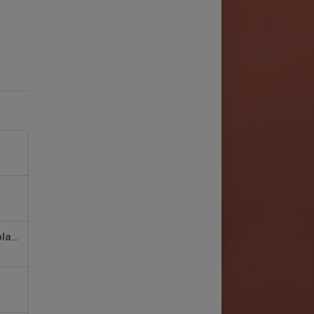
Glädjande nyhet! Banorna öppnar några dagar tidigare än planerat.