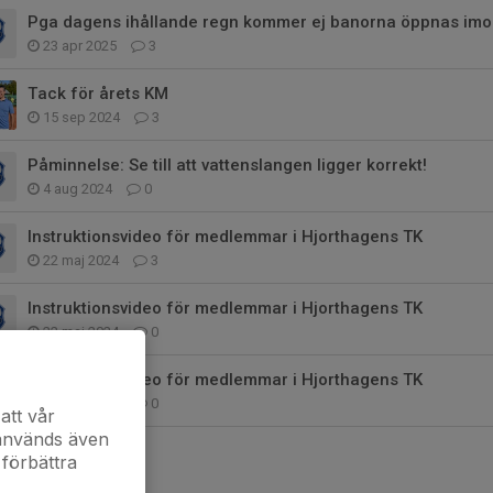
23 apr 2025
3
Tack för årets KM
15 sep 2024
3
Påminnelse: Se till att vattenslangen ligger korrekt!
4 aug 2024
0
Instruktionsvideo för medlemmar i Hjorthagens TK
22 maj 2024
3
Instruktionsvideo för medlemmar i Hjorthagens TK
22 maj 2024
0
Instruktionsvideo för medlemmar i Hjorthagens TK
22 maj 2024
0
att vår
 används även
 förbättra