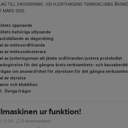
LAG TILL DAGORDNING VID HJORTHAGENS TENNISKLUBBS ÅRSM
1 MARS 2026
ötets öppnande
ötets behöriga utlysande
astställande av dagordning
al av mötesordförande
al av mötessekreterare
al av justeringsman att jämte ordföranden justera protokollet
edogörelse för det gångna årets verksamhets- och kassaberätt
rågan om ansvarsfrihet för styrelsen för det gångna verksamhe
al av styrelse
anor och klubbhus
1. Övriga frågor
lmaskinen ur funktion!
l, 11:34
0 kommentarer