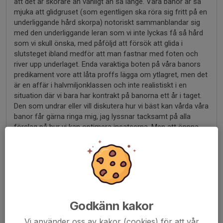
att det är skörare än vanligt än så länge. Våra banor är så
mjuka att glidgruset (som egentligen ska röra sig fritt på en
underliggande hård skorpa) notoriskt sammanblandar sig
med den underliggande leran som vi inte lyckas få så hård
som vi skull önska, med påföljd att försök att glida i
slutsteget ibland medför att man fastnar med foten och
river upp underlaget. Enda varaktiga boten på våra banors
predikament vore att låta proffs lägga om ytlagret, men det
är en affär i halvmiljonklassen och inte realistiskt i en
situation där vi bara har kontrakt på banorna ett år i taget.
Den som undrar eller vill diskutera hur vi bäst kan vårda våra
banor får gärna ringa mig, jag lyssnar tacksamt på alla
förslag på hur vi kan optimera insatserna. Men att öppna
upp dem i förtid, med garanterad leråker till följd, är inte ett
alternativ. Jag nås på 072-724 96 12. /Mvh, Michael
Fredrik O
7 maj 2024
Godkänn kakor
Hej! Det spelar ingen roll hur det varit tidigare år och vad
Vi använder oss av kakor (cookies) för att vår
andra banor gör - bedömningen måste naturligtvis göras