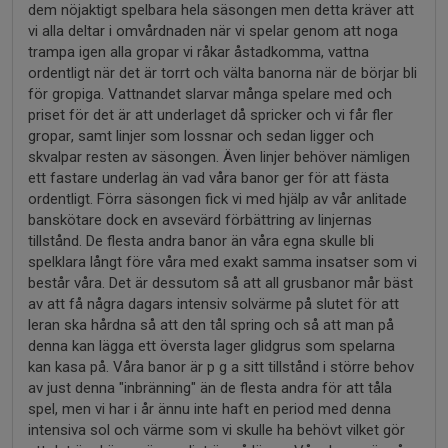
dem nöjaktigt spelbara hela säsongen men detta kräver att
vi alla deltar i omvårdnaden när vi spelar genom att noga
trampa igen alla gropar vi råkar åstadkomma, vattna
ordentligt när det är torrt och välta banorna när de börjar bli
för gropiga. Vattnandet slarvar många spelare med och
priset för det är att underlaget då spricker och vi får fler
gropar, samt linjer som lossnar och sedan ligger och
skvalpar resten av säsongen. Även linjer behöver nämligen
ett fastare underlag än vad våra banor ger för att fästa
ordentligt. Förra säsongen fick vi med hjälp av vår anlitade
banskötare dock en avsevärd förbättring av linjernas
tillstånd. De flesta andra banor än våra egna skulle bli
spelklara långt före våra med exakt samma insatser som vi
består våra. Det är dessutom så att all grusbanor mår bäst
av att få några dagars intensiv solvärme på slutet för att
leran ska hårdna så att den tål spring och så att man på
denna kan lägga ett översta lager glidgrus som spelarna
kan kasa på. Våra banor är p g a sitt tillstånd i större behov
av just denna "inbränning" än de flesta andra för att tåla
spel, men vi har i år ännu inte haft en period med denna
intensiva sol och värme som vi skulle ha behövt vilket gör