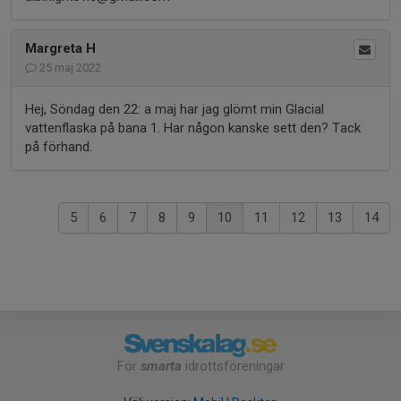
Margreta H
25 maj 2022
Hej, Söndag den 22: a maj har jag glömt min Glacial
vattenflaska på bana 1. Har någon kanske sett den? Tack
på förhand.
5
6
7
8
9
10
11
12
13
14
För
smarta
idrottsföreningar