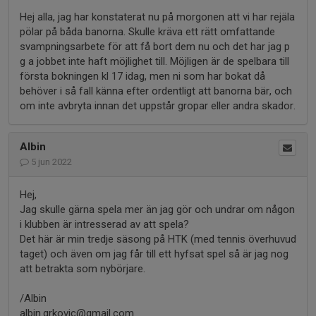
Hej alla, jag har konstaterat nu på morgonen att vi har rejäla
pölar på båda banorna. Skulle kräva ett rätt omfattande
svampningsarbete för att få bort dem nu och det har jag p
g a jobbet inte haft möjlighet till. Möjligen är de spelbara till
första bokningen kl 17 idag, men ni som har bokat då
behöver i så fall känna efter ordentligt att banorna bär, och
om inte avbryta innan det uppstår gropar eller andra skador.
Albin
5 jun 2022
Hej,
Jag skulle gärna spela mer än jag gör och undrar om någon
i klubben är intresserad av att spela?
Det här är min tredje säsong på HTK (med tennis överhuvud
taget) och även om jag får till ett hyfsat spel så är jag nog
att betrakta som nybörjare.
/Albin
albin.grkovic@gmail.com