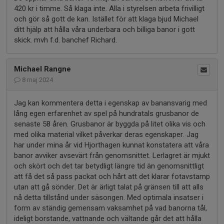
420 kr i timme. Så klaga inte. Alla i styrelsen arbeta frivilligt
och gör så gott de kan. Istället för att klaga bjud Michael
ditt hjälp att hålla våra underbara och billiga banor i gott
skick. mvh f.d. banchef Richard.
Michael Rangne
8 maj 2024
Jag kan kommentera detta i egenskap av banansvarig med
lång egen erfarenhet av spel på hundratals grusbanor de
senaste 58 åren. Grusbanor är byggda på litet olika vis och
med olika material vilket påverkar deras egenskaper. Jag
har under mina år vid Hjorthagen kunnat konstatera att våra
banor avviker avsevärt från genomsnittet. Lerlagret är mjukt
och skört och det tar betydligt längre tid än genomsnittligt
att få det så pass packat och hårt att det klarar fotavstamp
utan att gå sönder. Det är ärligt talat på gränsen till att alls
nå detta tillstånd under säsongen. Med optimala insatser i
form av ständig gemensam vaksamhet på vad banorna tål,
ideligt borstande, vattnande och vältande går det att hålla