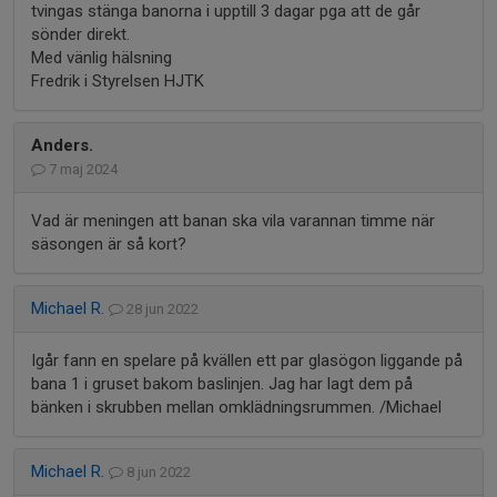
tvingas stänga banorna i upptill 3 dagar pga att de går
sönder direkt.
Med vänlig hälsning
Fredrik i Styrelsen HJTK
Anders.
7 maj 2024
Vad är meningen att banan ska vila varannan timme när
säsongen är så kort?
Michael R.
28 jun 2022
Igår fann en spelare på kvällen ett par glasögon liggande på
bana 1 i gruset bakom baslinjen. Jag har lagt dem på
bänken i skrubben mellan omklädningsrummen. /Michael
Michael R.
8 jun 2022