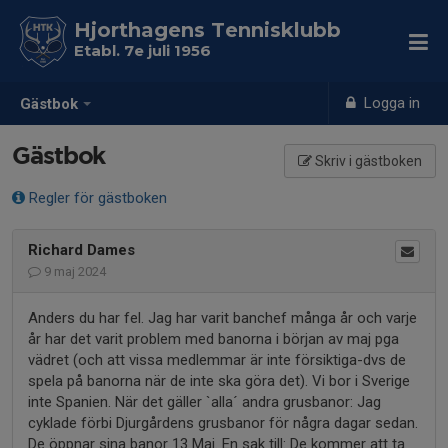
Hjorthagens Tennisklubb
Etabl. 7e juli 1956
Logga in
Gästbok
Gästbok
Skriv i gästboken
Regler för gästboken
Richard Dames
9 maj 2024
Anders du har fel. Jag har varit banchef många år och varje
år har det varit problem med banorna i början av maj pga
vädret (och att vissa medlemmar är inte försiktiga-dvs de
spela på banorna när de inte ska göra det). Vi bor i Sverige
inte Spanien. När det gäller `alla´ andra grusbanor: Jag
cyklade förbi Djurgårdens grusbanor för några dagar sedan.
De öppnar sina banor 13 Maj. En sak till: De kommer att ta