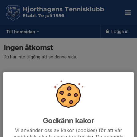
Hjorthagens Tennisklubb
Etabl. 7e juli 1956
Logga in
Till hemsidan
Ingen åtkomst
Du har inte tillgång att se denna sida.
Godkänn kakor
Vi använder oss av kakor (cookies) för att vår
webbplats ska fungera bra för dig. De används