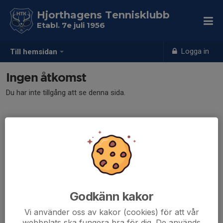
Hjorthagens Tennisklubb
Etabl. 7e juli 1956
Logga in
Till hemsidan
Ingen åtkomst
Du har inte tillgång att se denna sida.
Godkänn kakor
Vi använder oss av kakor (cookies) för att vår
webbplats ska fungera bra för dig. De används