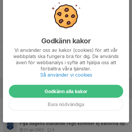
Tidigare nyheter
Bollmaskinen ur funktion!
1 jul, 11:34
0
Godkänn kakor
Bokning helger
Vi använder oss av kakor (cookies) för att vår
27 jun, 10:44
0
webbplats ska fungera bra för dig. De används
även för webbanalys i syfte att hjälpa oss att
Efterlysning
förbättra våra tjänster.
13 maj, 09:00
0
Så använder vi cookies
Glädjande nyhet! Banorna öppnar några dagar tidigare än planerat.
Godkänn alla kakor
29 apr, 21:53
0
Bara nödvändiga
VIKTIG INFO VÅRPREP 19 april
31 mar, 18:09
0
Pga dagens ihållande regn kommer ej banorna öppnas imorgon som planerat.
23 apr 2025
3