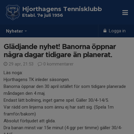
Hjorthagens Tennisklubb
Etabl. 7e juli 1956
Logga in
Nyheter
Glädjande nyhet! Banorna öppnar
några dagar tidigare än planerat.
29 apr, 21:53
0 kommentarer
Läs noga:
Hjorthagens TK inleder säsongen.
Banorna öppnar den 30 april istället för som tidigare planerade
måndagen den 4 maj.
Endast lätt bollning, inget game spel. Gäller 30/4-14/5.
Var rädd om linjerna som ännu ej har satt sig. (Spela 1m
framför/bakom)
Absolut förbjudet att glida.
Dra banan minst var 15e minut (4 ggr per timme) gäller 30/4-