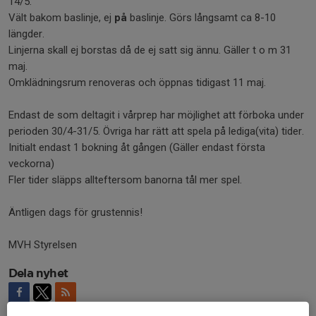
14/5.
Vält bakom baslinje, ej
på
baslinje. Görs långsamt ca 8-10
längder.
Linjerna skall ej borstas då de ej satt sig ännu. Gäller t o m 31
maj.
Omklädningsrum renoveras och öppnas tidigast 11 maj.
Endast de som deltagit i vårprep har möjlighet att förboka under
perioden 30/4-31/5. Övriga har rätt att spela på lediga(vita) tider.
Initialt endast 1 bokning åt gången (Gäller endast första
veckorna)
Fler tider släpps allteftersom banorna tål mer spel.
Äntligen dags för grustennis!
MVH Styrelsen
Dela nyhet