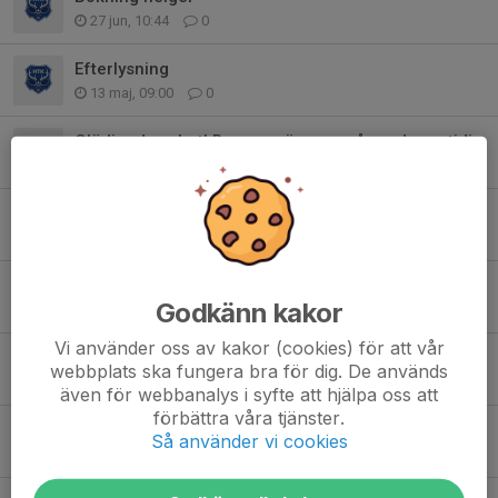
27 jun, 10:44
0
Efterlysning
13 maj, 09:00
0
Glädjande nyhet! Banorna öppnar några dagar tidigare än planerat.
29 apr, 21:53
0
VIKTIG INFO VÅRPREP 19 april
31 mar, 18:09
0
Pga dagens ihållande regn kommer ej banorna öppnas imorgon som planerat.
Godkänn kakor
23 apr 2025
3
Vi använder oss av kakor (cookies) för att vår
Tack för årets KM
webbplats ska fungera bra för dig. De används
15 sep 2024
3
även för webbanalys i syfte att hjälpa oss att
förbättra våra tjänster.
Påminnelse: Se till att vattenslangen ligger korrekt!
Så använder vi cookies
4 aug 2024
0