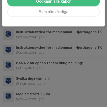
Instruktionsvideo för medlemmar i Hjorthagens TK
Godkänn alla kakor
22 maj 2024
3
Bara nödvändiga
Instruktionsvideo för medlemmar i Hjorthagens TK
22 maj 2024
0
Instruktionsvideo för medlemmar i Hjorthagens TK
22 maj 2024
0
Instruktionsvideo för medlemmar i Hjorthagens TK
22 maj 2024
0
BANA 2 nu öppen för försiktig bollning!
4 maj 2024
1
Svalka dig i värmen!
14 jun 2023
17
Medlemsträff 1 juni
25 maj 2023
1