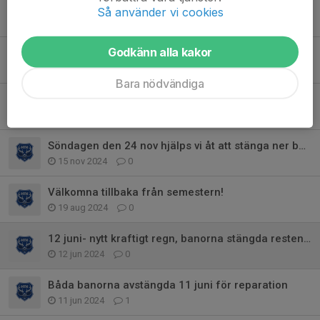
Dagordning årsmöte HjTK
Så använder vi cookies
24 feb 2025
1
Godkänn alla kakor
ÅRSMÖTE Måndagen den 10 mars kl.18
21 feb 2025
0
Bara nödvändiga
TACK!
25 nov 2024
0
Söndagen den 24 nov hjälps vi åt att stänga ner banorna!
15 nov 2024
0
Välkomna tillbaka från semestern!
19 aug 2024
0
12 juni- nytt kraftigt regn, banorna stängda resten av dagen
12 jun 2024
0
Båda banorna avstängda 11 juni för reparation
11 jun 2024
1